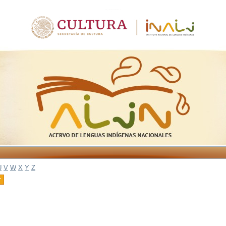
U
V
W
X
Y
Z