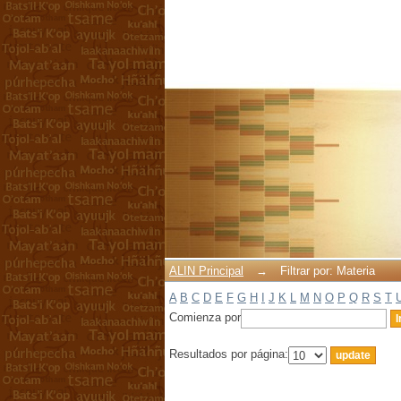
Filtrar por: Materia
ALIN Principal
→
Filtrar por: Materia
A
B
C
D
E
F
G
H
I
J
K
L
M
N
O
P
Q
R
S
T
Comienza por
Resultados por página: