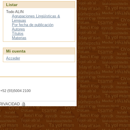
Listar
Todo ALIN
Agrupaciones Lingüísticas &
Lenguas
Por fecha de publicación
Autores
Títulos
Materias
Mi cuenta
Acceder
l. +52 (55)5004 2100
RIVACIDAD