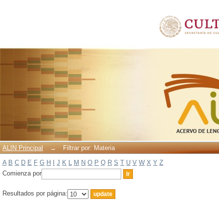
Filtrar por: Materia
ALIN Principal
→
Filtrar por: Materia
A
B
C
D
E
F
G
H
I
J
K
L
M
N
O
P
Q
R
S
T
U
V
W
X
Y
Z
Comienza por
Resultados por página: