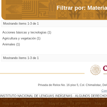
Filtrar por: Materi
Mostrando ítems 1-3 de 1
Acciones básicas y tecnologías (1)
Agricultura y vegetación (1)
Animales (1)
Mostrando ítems 1-3 de 1
Privada de Relox No. 16 piso 5, Col. Chimalistac, De
Con
INSTITUTO NACIONAL DE LENGUAS INDÍGENAS - ALGUNOS DERECHOS