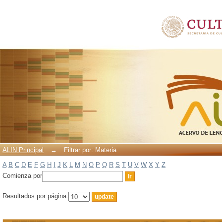
Filtrar por: Materia
ALIN Principal
→
Filtrar por: Materia
A
B
C
D
E
F
G
H
I
J
K
L
M
N
O
P
Q
R
S
T
U
V
W
X
Y
Z
Comienza por
Resultados por página: