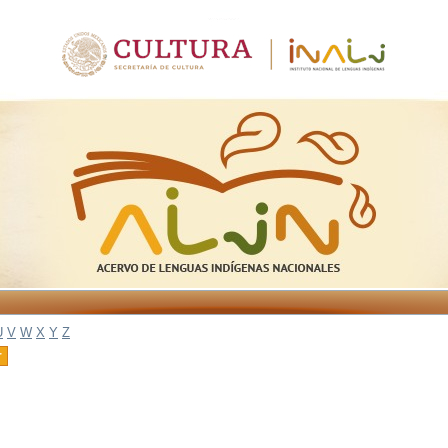
U
V
W
X
Y
Z