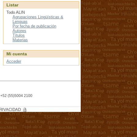
Listar
Todo ALIN
Agrupaciones Lingüísticas &
Lenguas
Por fecha de publicación
Autores
Títulos
Materias
Mi cuenta
Acceder
l. +52 (55)5004 2100
RIVACIDAD