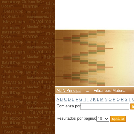
Filtrar por: Materia
ALIN Principal
→
Filtrar por: Materia
A
B
C
D
E
F
G
H
I
J
K
L
M
N
O
P
Q
R
S
T
Comienza por
Resultados por página: