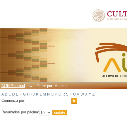
Filtrar por: Materia
ALIN Principal
→
Filtrar por: Materia
A
B
C
D
E
F
G
H
I
J
K
L
M
N
O
P
Q
R
S
T
U
V
W
X
Y
Z
Comienza por
Resultados por página: