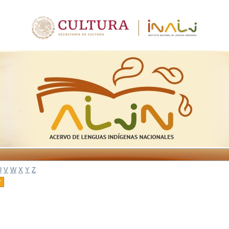
U
V
W
X
Y
Z