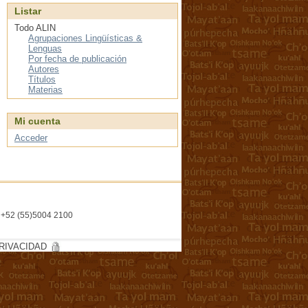
Listar
Todo ALIN
Agrupaciones Lingüísticas &
Lenguas
Por fecha de publicación
Autores
Títulos
Materias
Mi cuenta
Acceder
l. +52 (55)5004 2100
RIVACIDAD