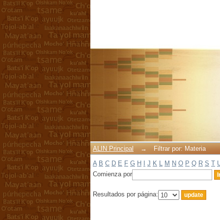
Filtrar por: Materia
ALIN Principal
→
Filtrar por: Materia
A
B
C
D
E
F
G
H
I
J
K
L
M
N
O
P
Q
R
S
T
Comienza por
Resultados por página: