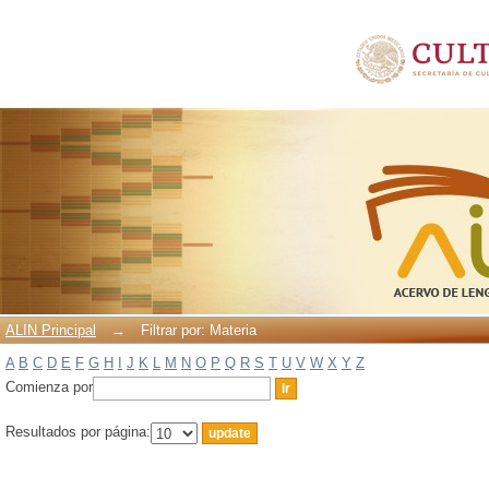
Filtrar por: Materia
ALIN Principal
→
Filtrar por: Materia
A
B
C
D
E
F
G
H
I
J
K
L
M
N
O
P
Q
R
S
T
U
V
W
X
Y
Z
Comienza por
Resultados por página: