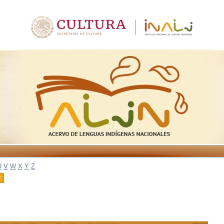
U
V
W
X
Y
Z