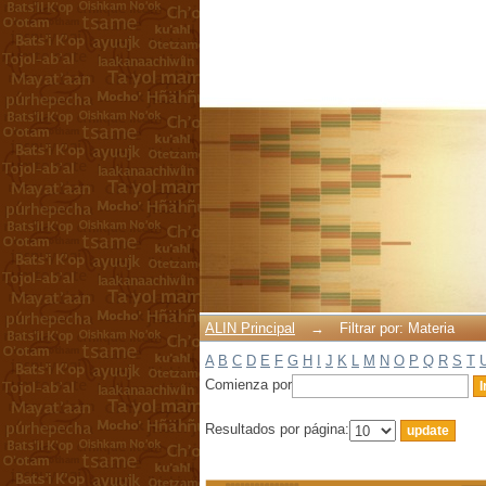
Filtrar por: Materia
ALIN Principal
→
Filtrar por: Materia
A
B
C
D
E
F
G
H
I
J
K
L
M
N
O
P
Q
R
S
T
Comienza por
Resultados por página: