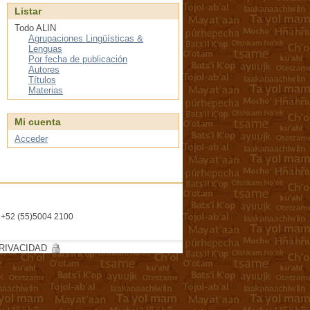
Listar
Todo ALIN
Agrupaciones Lingüísticas &
Lenguas
Por fecha de publicación
Autores
Títulos
Materias
Mi cuenta
Acceder
l. +52 (55)5004 2100
RIVACIDAD