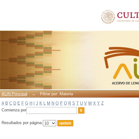
Filtrar por: Materia
ALIN Principal
→
Filtrar por: Materia
A
B
C
D
E
F
G
H
I
J
K
L
M
N
O
P
Q
R
S
T
U
V
W
X
Y
Z
Comienza por
Resultados por página: