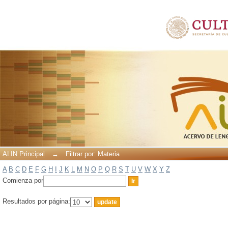
Filtrar por: Materia
ALIN Principal
→
Filtrar por: Materia
A
B
C
D
E
F
G
H
I
J
K
L
M
N
O
P
Q
R
S
T
U
V
W
X
Y
Z
Comienza por
Resultados por página: