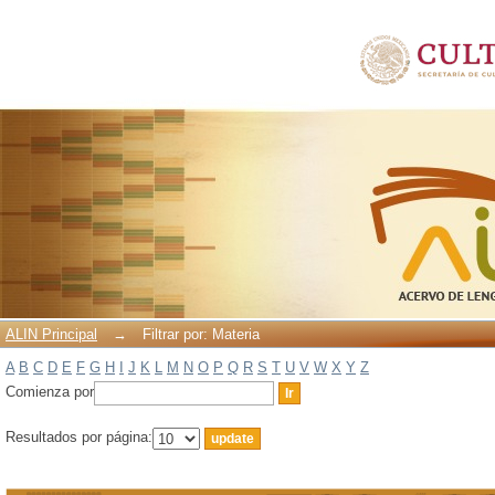
Filtrar por: Materia
ALIN Principal
→
Filtrar por: Materia
A
B
C
D
E
F
G
H
I
J
K
L
M
N
O
P
Q
R
S
T
U
V
W
X
Y
Z
Comienza por
Resultados por página: