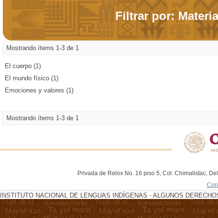
Filtrar por: Materi
Mostrando ítems 1-3 de 1
El cuerpo (1)
El mundo físico (1)
Emociones y valores (1)
Mostrando ítems 1-3 de 1
Privada de Relox No. 16 piso 5, Col. Chimalistac, De
Con
INSTITUTO NACIONAL DE LENGUAS INDÍGENAS - ALGUNOS DERECHOS