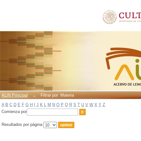
Filtrar por: Materia
ALIN Principal
→
Filtrar por: Materia
A
B
C
D
E
F
G
H
I
J
K
L
M
N
O
P
Q
R
S
T
U
V
W
X
Y
Z
Comienza por
Resultados por página: