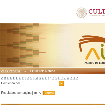
Filtrar por: Materia
ALIN Principal
→
Filtrar por: Materia
A
B
C
D
E
F
G
H
I
J
K
L
M
N
O
P
Q
R
S
T
U
V
W
X
Y
Z
Comienza por
Resultados por página: