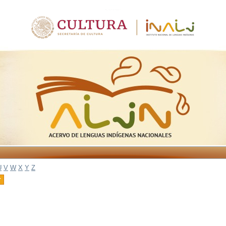
U
V
W
X
Y
Z