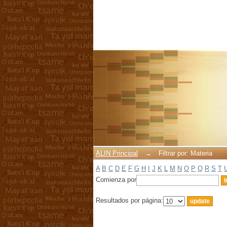
Filtrar por: Materia
ALIN Principal
→
Filtrar por: Materia
A
B
C
D
E
F
G
H
I
J
K
L
M
N
O
P
Q
R
S
T
Comienza por
Resultados por página: