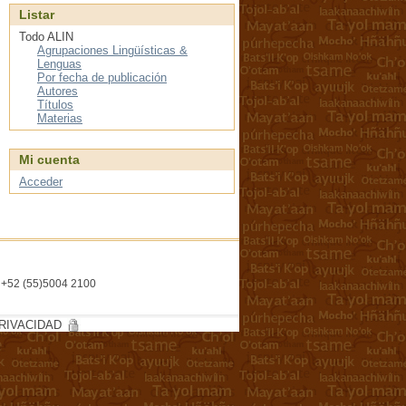
Listar
Todo ALIN
Agrupaciones Lingüísticas &
Lenguas
Por fecha de publicación
Autores
Títulos
Materias
Mi cuenta
Acceder
l. +52 (55)5004 2100
RIVACIDAD