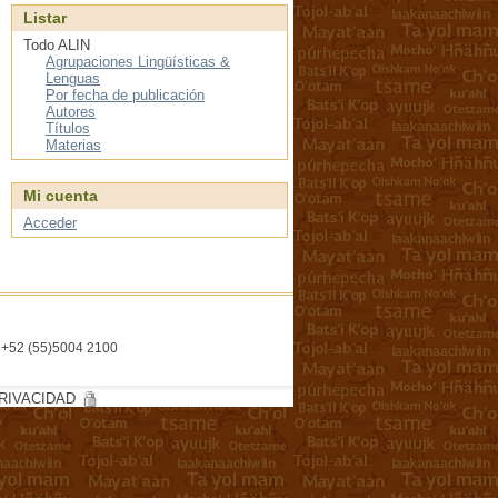
Listar
Todo ALIN
Agrupaciones Lingüísticas &
Lenguas
Por fecha de publicación
Autores
Títulos
Materias
Mi cuenta
Acceder
l. +52 (55)5004 2100
RIVACIDAD