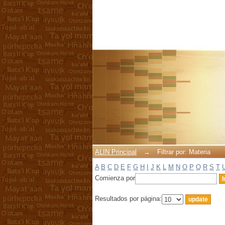
Filtrar por: Materia
ALIN Principal
→
Filtrar por: Materia
A
B
C
D
E
F
G
H
I
J
K
L
M
N
O
P
Q
R
S
T
Comienza por
Resultados por página: