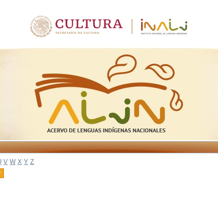
U
V
W
X
Y
Z