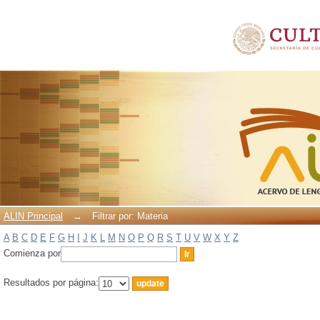
Filtrar por: Materia
ALIN Principal
→
Filtrar por: Materia
A
B
C
D
E
F
G
H
I
J
K
L
M
N
O
P
Q
R
S
T
U
V
W
X
Y
Z
Comienza por
Resultados por página: