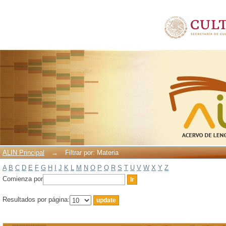
Filtrar por: Materia
ALIN Principal
→
Filtrar por: Materia
A
B
C
D
E
F
G
H
I
J
K
L
M
N
O
P
Q
R
S
T
U
V
W
X
Y
Z
Comienza por
Resultados por página: