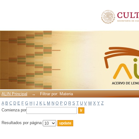
Filtrar por: Materia
ALIN Principal
→
Filtrar por: Materia
A
B
C
D
E
F
G
H
I
J
K
L
M
N
O
P
Q
R
S
T
U
V
W
X
Y
Z
Comienza por
Resultados por página: