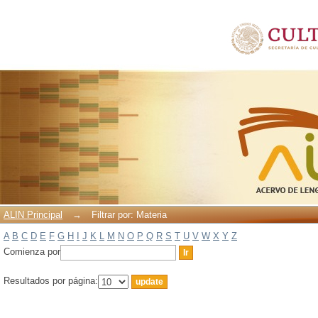
Filtrar por: Materia
ALIN Principal
→
Filtrar por: Materia
A
B
C
D
E
F
G
H
I
J
K
L
M
N
O
P
Q
R
S
T
U
V
W
X
Y
Z
Comienza por
Resultados por página: