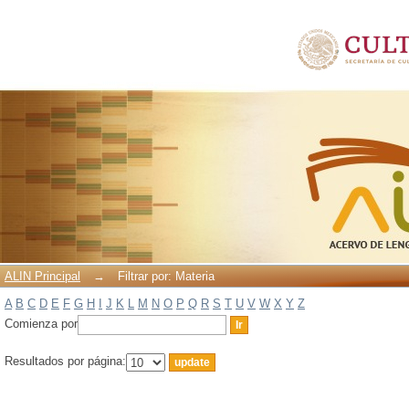
Filtrar por: Materia
ALIN Principal
→
Filtrar por: Materia
A
B
C
D
E
F
G
H
I
J
K
L
M
N
O
P
Q
R
S
T
U
V
W
X
Y
Z
Comienza por
Resultados por página: