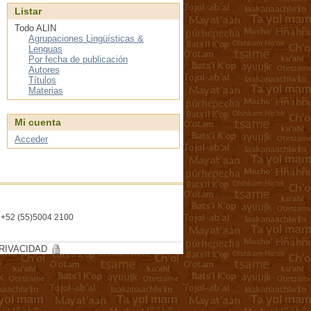
Listar
Todo ALIN
Agrupaciones Lingüísticas &
Lenguas
Por fecha de publicación
Autores
Títulos
Materias
Mi cuenta
Acceder
l. +52 (55)5004 2100
RIVACIDAD