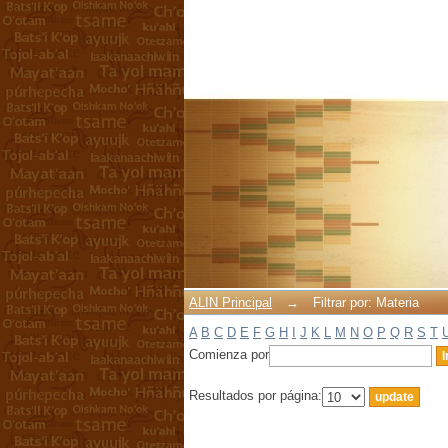
Filtrar por: Materia
ALIN Principal
→
Filtrar por: Materia
A
B
C
D
E
F
G
H
I
J
K
L
M
N
O
P
Q
R
S
T
Comienza por
Resultados por página: