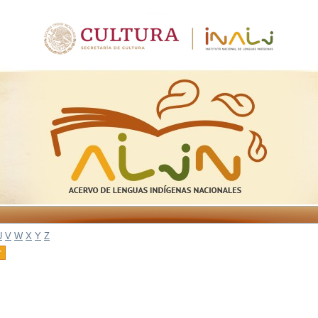
U
V
W
X
Y
Z