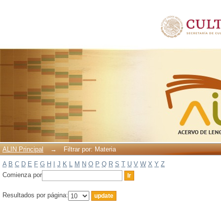
Filtrar por: Materia
ALIN Principal
→
Filtrar por: Materia
A
B
C
D
E
F
G
H
I
J
K
L
M
N
O
P
Q
R
S
T
U
V
W
X
Y
Z
Comienza por
Resultados por página: