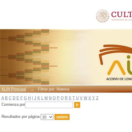
Filtrar por: Materia
ALIN Principal
→
Filtrar por: Materia
A
B
C
D
E
F
G
H
I
J
K
L
M
N
O
P
Q
R
S
T
U
V
W
X
Y
Z
Comienza por
Resultados por página: