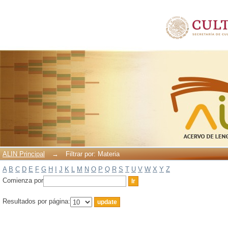
Filtrar por: Materia
ALIN Principal
→
Filtrar por: Materia
A
B
C
D
E
F
G
H
I
J
K
L
M
N
O
P
Q
R
S
T
U
V
W
X
Y
Z
Comienza por
Resultados por página: