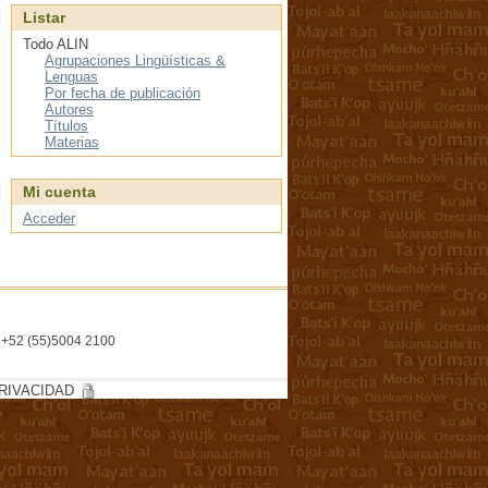
Listar
Todo ALIN
Agrupaciones Lingüísticas &
Lenguas
Por fecha de publicación
Autores
Títulos
Materias
Mi cuenta
Acceder
l. +52 (55)5004 2100
RIVACIDAD