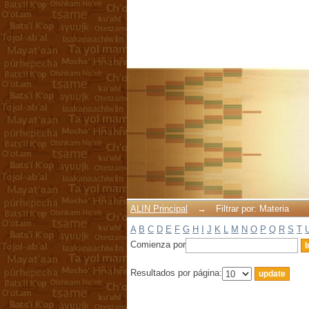
Filtrar por: Materia
ALIN Principal
→
Filtrar por: Materia
A
B
C
D
E
F
G
H
I
J
K
L
M
N
O
P
Q
R
S
T
Comienza por
Resultados por página: