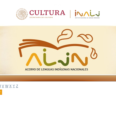
U
V
W
X
Y
Z