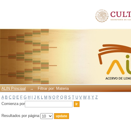
Filtrar por: Materia
ALIN Principal
→
Filtrar por: Materia
A
B
C
D
E
F
G
H
I
J
K
L
M
N
O
P
Q
R
S
T
U
V
W
X
Y
Z
Comienza por
Resultados por página: