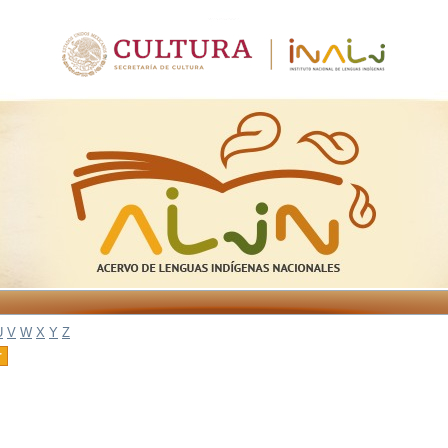
U
V
W
X
Y
Z