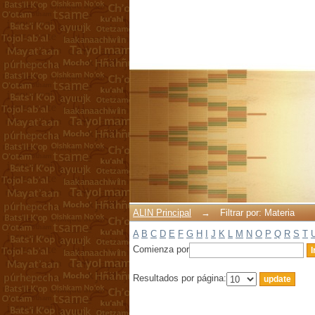
Filtrar por: Materia
ALIN Principal
→
Filtrar por: Materia
A
B
C
D
E
F
G
H
I
J
K
L
M
N
O
P
Q
R
S
T
Comienza por
Resultados por página: