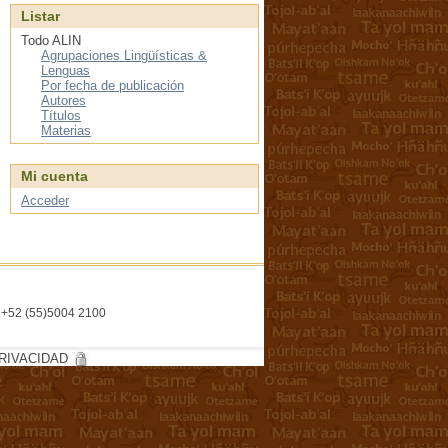
Listar
Todo ALIN
Agrupaciones Lingüísticas &
Lenguas
Por fecha de publicación
Autores
Títulos
Materias
Mi cuenta
Acceder
l. +52 (55)5004 2100
RIVACIDAD