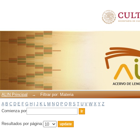
Filtrar por: Materia
ALIN Principal
→
Filtrar por: Materia
A
B
C
D
E
F
G
H
I
J
K
L
M
N
O
P
Q
R
S
T
U
V
W
X
Y
Z
Comienza por
Resultados por página: