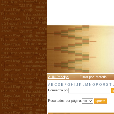
Filtrar por: Materia
ALIN Principal
→
Filtrar por: Materia
A
B
C
D
E
F
G
H
I
J
K
L
M
N
O
P
Q
R
S
T
Comienza por
Resultados por página: