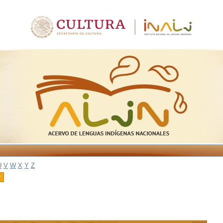
U
V
W
X
Y
Z