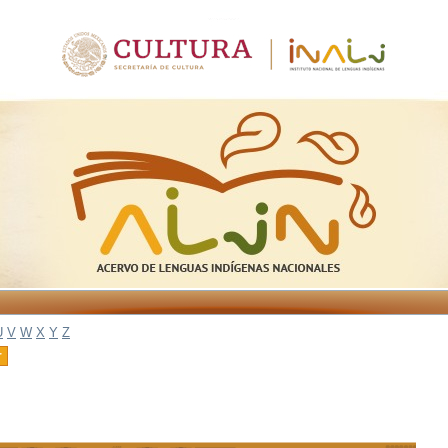
U
V
W
X
Y
Z