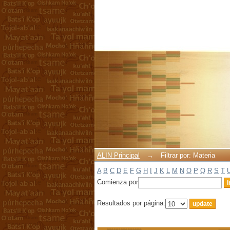
Filtrar por: Materia
ALIN Principal
→
Filtrar por: Materia
A
B
C
D
E
F
G
H
I
J
K
L
M
N
O
P
Q
R
S
T
Comienza por
Resultados por página: