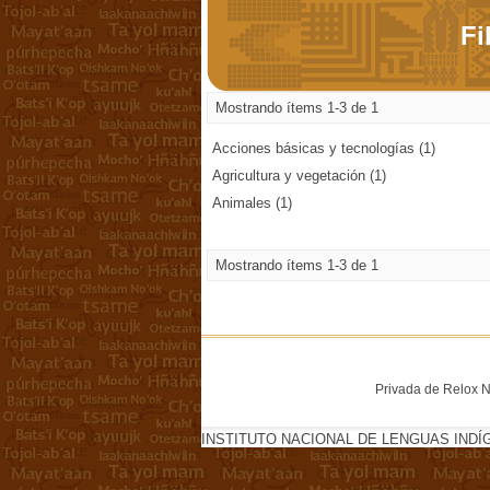
Fi
Mostrando ítems 1-3 de 1
Acciones básicas y tecnologías (1)
Agricultura y vegetación (1)
Animales (1)
Mostrando ítems 1-3 de 1
Privada de Relox No
INSTITUTO NACIONAL DE LENGUAS INDÍ