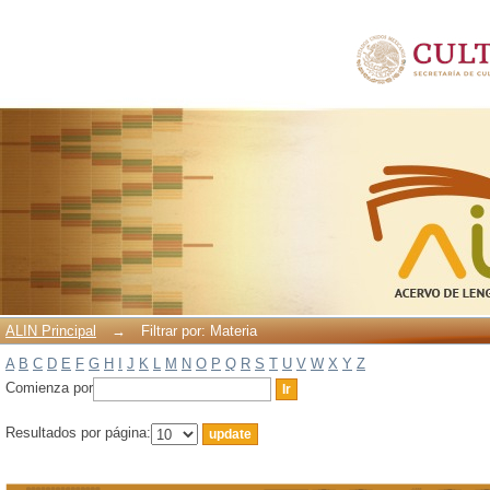
Filtrar por: Materia
ALIN Principal
→
Filtrar por: Materia
A
B
C
D
E
F
G
H
I
J
K
L
M
N
O
P
Q
R
S
T
U
V
W
X
Y
Z
Comienza por
Resultados por página: