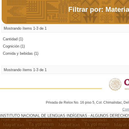
Filtrar por: Materi
Mostrando ítems 1-3 de 1
Cantidad (1)
Cognición (1)
Comida y bebidas (1)
Mostrando ítems 1-3 de 1
Privada de Relox No. 16 piso 5, Col. Chimalistac, De
Con
INSTITUTO NACIONAL DE LENGUAS INDÍGENAS - ALGUNOS DERECHOS