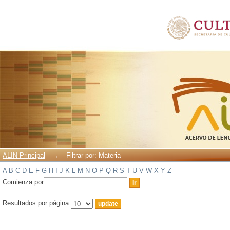
Filtrar por: Materia
ALIN Principal
→
Filtrar por: Materia
A
B
C
D
E
F
G
H
I
J
K
L
M
N
O
P
Q
R
S
T
U
V
W
X
Y
Z
Comienza por
Resultados por página: