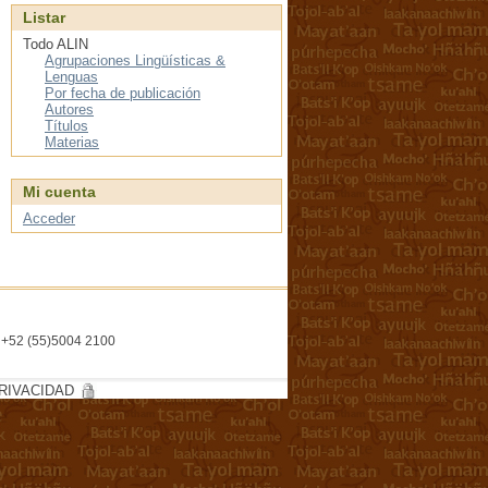
Listar
Todo ALIN
Agrupaciones Lingüísticas &
Lenguas
Por fecha de publicación
Autores
Títulos
Materias
Mi cuenta
Acceder
l. +52 (55)5004 2100
RIVACIDAD