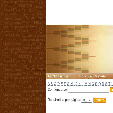
Filtrar por: Materia
ALIN Principal
→
Filtrar por: Materia
A
B
C
D
E
F
G
H
I
J
K
L
M
N
O
P
Q
R
S
T
Comienza por
Resultados por página: