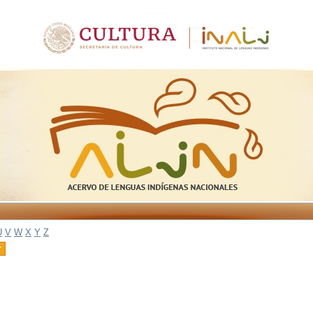
U
V
W
X
Y
Z