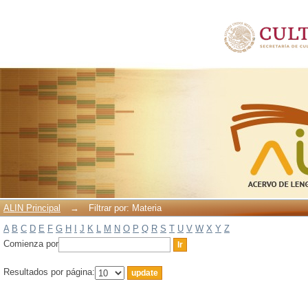
Filtrar por: Materia
ALIN Principal
→
Filtrar por: Materia
A
B
C
D
E
F
G
H
I
J
K
L
M
N
O
P
Q
R
S
T
U
V
W
X
Y
Z
Comienza por
Resultados por página: