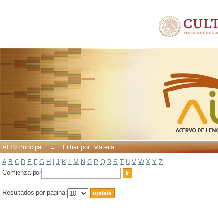
Filtrar por: Materia
ALIN Principal
→
Filtrar por: Materia
A
B
C
D
E
F
G
H
I
J
K
L
M
N
O
P
Q
R
S
T
U
V
W
X
Y
Z
Comienza por
Resultados por página: