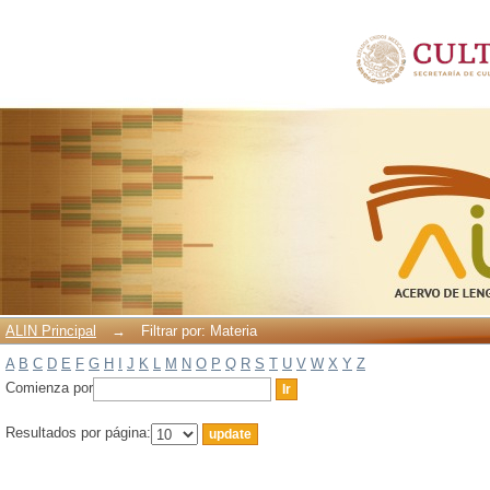
Filtrar por: Materia
ALIN Principal
→
Filtrar por: Materia
A
B
C
D
E
F
G
H
I
J
K
L
M
N
O
P
Q
R
S
T
U
V
W
X
Y
Z
Comienza por
Resultados por página: