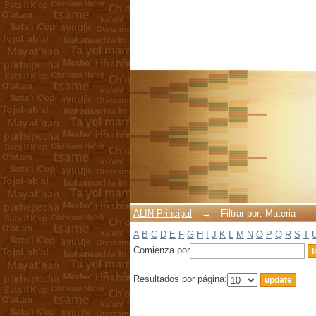
Filtrar por: Materia
ALIN Principal
→
Filtrar por: Materia
A
B
C
D
E
F
G
H
I
J
K
L
M
N
O
P
Q
R
S
T
Comienza por
Resultados por página: