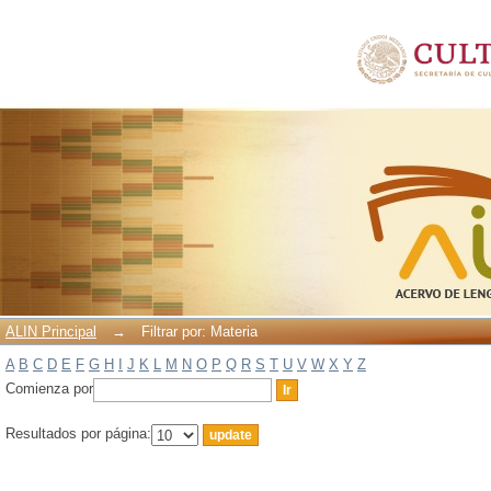
Filtrar por: Materia
ALIN Principal
→
Filtrar por: Materia
A
B
C
D
E
F
G
H
I
J
K
L
M
N
O
P
Q
R
S
T
U
V
W
X
Y
Z
Comienza por
Resultados por página: