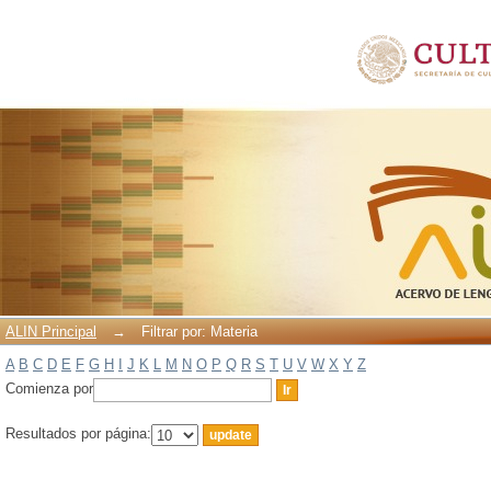
Filtrar por: Materia
ALIN Principal
→
Filtrar por: Materia
A
B
C
D
E
F
G
H
I
J
K
L
M
N
O
P
Q
R
S
T
U
V
W
X
Y
Z
Comienza por
Resultados por página: