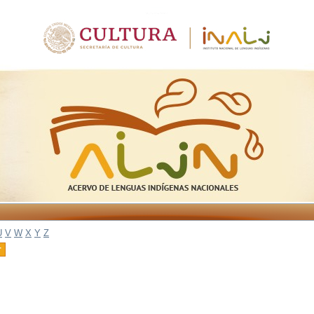
U
V
W
X
Y
Z