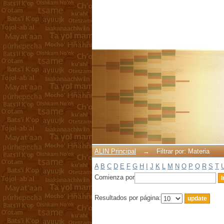
Filtrar por: Materia
ALIN Principal
→
Filtrar por: Materia
A
B
C
D
E
F
G
H
I
J
K
L
M
N
O
P
Q
R
S
T
Comienza por
Resultados por página: