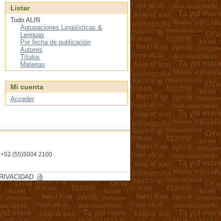
Listar
Todo ALIN
Agrupaciones Lingüísticas &
Lenguas
Por fecha de publicación
Autores
Títulos
Materias
Mi cuenta
Acceder
l. +52 (55)5004 2100
RIVACIDAD