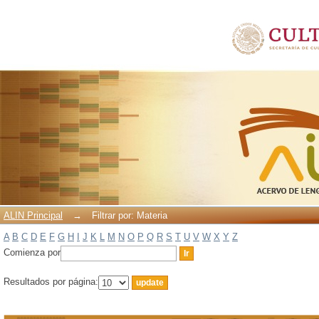
Filtrar por: Materia
ALIN Principal
→
Filtrar por: Materia
A
B
C
D
E
F
G
H
I
J
K
L
M
N
O
P
Q
R
S
T
U
V
W
X
Y
Z
Comienza por
Resultados por página: