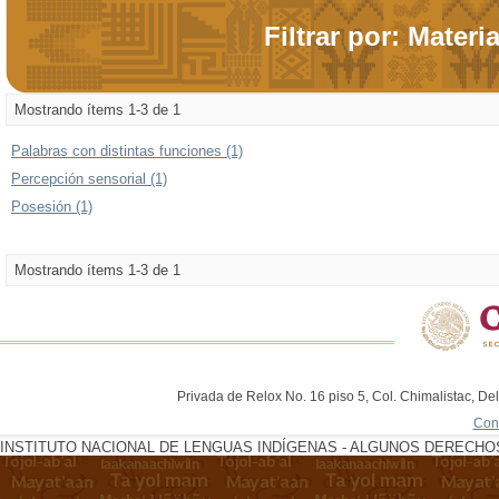
Filtrar por: Materi
Mostrando ítems 1-3 de 1
Palabras con distintas funciones (1)
Percepción sensorial (1)
Posesión (1)
Mostrando ítems 1-3 de 1
Privada de Relox No. 16 piso 5, Col. Chimalistac, De
Con
INSTITUTO NACIONAL DE LENGUAS INDÍGENAS - ALGUNOS DERECHOS