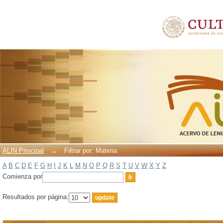
Filtrar por: Materia
ALIN Principal
→
Filtrar por: Materia
A
B
C
D
E
F
G
H
I
J
K
L
M
N
O
P
Q
R
S
T
U
V
W
X
Y
Z
Comienza por
Resultados por página: