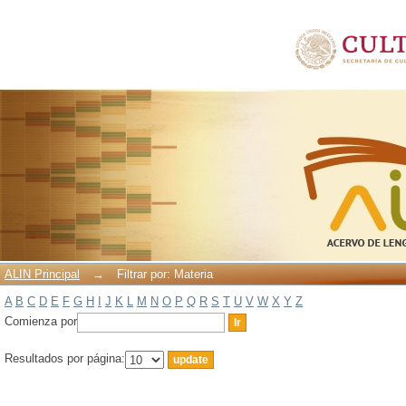
Filtrar por: Materia
ALIN Principal
→
Filtrar por: Materia
A
B
C
D
E
F
G
H
I
J
K
L
M
N
O
P
Q
R
S
T
U
V
W
X
Y
Z
Comienza por
Resultados por página: