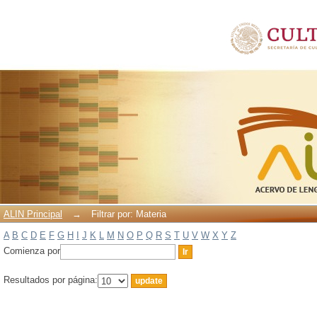
Filtrar por: Materia
ALIN Principal
→
Filtrar por: Materia
A
B
C
D
E
F
G
H
I
J
K
L
M
N
O
P
Q
R
S
T
U
V
W
X
Y
Z
Comienza por
Resultados por página: