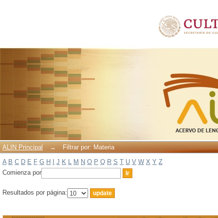
Filtrar por: Materia
ALIN Principal
→
Filtrar por: Materia
A
B
C
D
E
F
G
H
I
J
K
L
M
N
O
P
Q
R
S
T
U
V
W
X
Y
Z
Comienza por
Resultados por página: