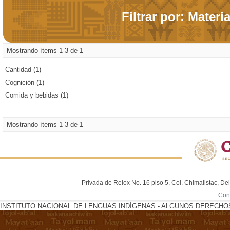
Filtrar por: Materi
Mostrando ítems 1-3 de 1
Cantidad (1)
Cognición (1)
Comida y bebidas (1)
Mostrando ítems 1-3 de 1
Privada de Relox No. 16 piso 5, Col. Chimalistac, De
Con
INSTITUTO NACIONAL DE LENGUAS INDÍGENAS - ALGUNOS DERECHOS