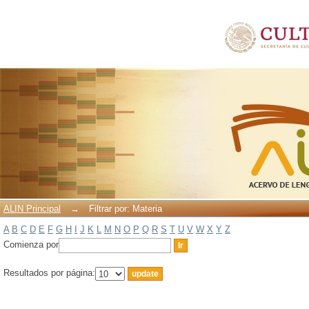
Filtrar por: Materia
ALIN Principal
→
Filtrar por: Materia
A
B
C
D
E
F
G
H
I
J
K
L
M
N
O
P
Q
R
S
T
U
V
W
X
Y
Z
Comienza por
Resultados por página: