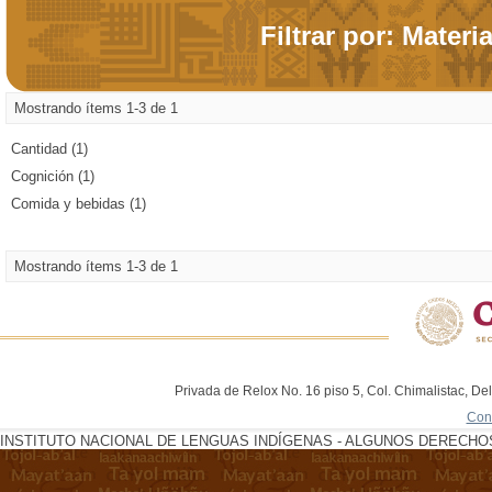
Filtrar por: Materi
Mostrando ítems 1-3 de 1
Cantidad (1)
Cognición (1)
Comida y bebidas (1)
Mostrando ítems 1-3 de 1
Privada de Relox No. 16 piso 5, Col. Chimalistac, De
Con
INSTITUTO NACIONAL DE LENGUAS INDÍGENAS - ALGUNOS DERECHOS