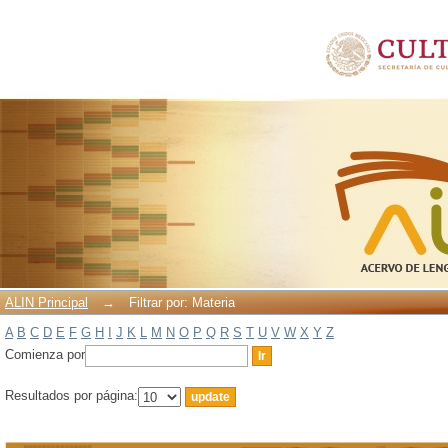
Filtrar por: Materia
ALIN Principal
→
Filtrar por: Materia
A
B
C
D
E
F
G
H
I
J
K
L
M
N
O
P
Q
R
S
T
U
V
W
X
Y
Z
Comienza por
Resultados por página: