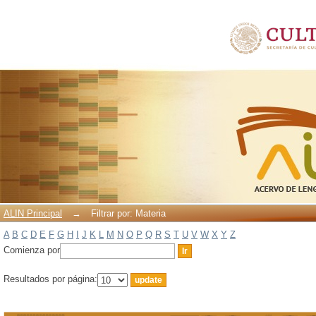
Filtrar por: Materia
ALIN Principal
→
Filtrar por: Materia
A
B
C
D
E
F
G
H
I
J
K
L
M
N
O
P
Q
R
S
T
U
V
W
X
Y
Z
Comienza por
Resultados por página: