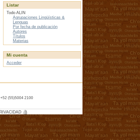
Listar
Todo ALIN
Agrupaciones Lingüísticas &
Lenguas
Por fecha de publicación
Autores
Títulos
Materias
Mi cuenta
Acceder
l. +52 (55)5004 2100
RIVACIDAD