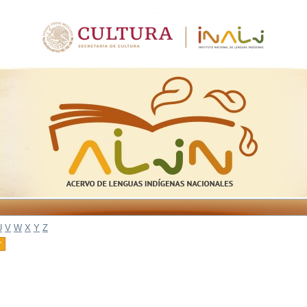
U
V
W
X
Y
Z