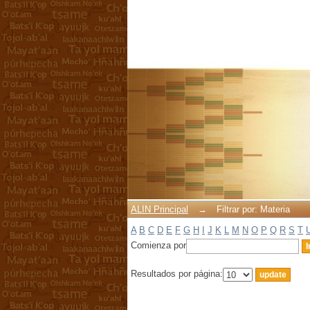
Filtrar por: Materia
ALIN Principal
→
Filtrar por: Materia
A
B
C
D
E
F
G
H
I
J
K
L
M
N
O
P
Q
R
S
T
Comienza por
Resultados por página: