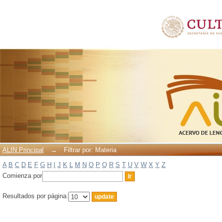
Filtrar por: Materia
ALIN Principal
→
Filtrar por: Materia
A
B
C
D
E
F
G
H
I
J
K
L
M
N
O
P
Q
R
S
T
U
V
W
X
Y
Z
Comienza por
Resultados por página: